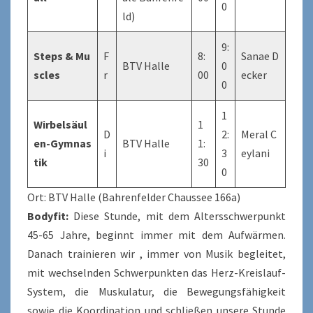
0
ld)
9:
Steps & Mu
F
8:
Sanae D
BTV Halle
0
scles
r
00
ecker
0
1
Wirbelsäul
1
D
2:
Meral C
en-Gymnas
BTV Halle
1:
i
3
eylani
tik
30
0
Ort: BTV Halle (Bahrenfelder Chaussee 166a)
Bodyfit:
Diese Stunde, mit dem Altersschwerpunkt
45-65 Jahre, beginnt immer mit dem Aufwärmen.
Danach trainieren wir , immer von Musik begleitet,
mit wechselnden Schwerpunkten das Herz-Kreislauf-
System, die Muskulatur, die Bewegungsfähigkeit
sowie die Koordination und schließen unsere Stunde