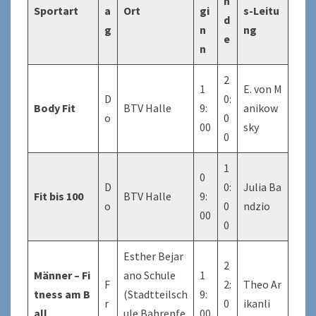
n
Sportart
a
Ort
gi
s-Leitu
d
g
n
ng
e
n
2
1
E. von M
D
0:
Body Fit
BTV Halle
9:
anikow
o
0
00
sky
0
1
0
D
0:
Julia Ba
Fit bis 100
BTV Halle
9:
o
0
ndzio
00
0
Esther Bejar
2
Männer – Fi
ano Schule
1
F
2:
Theo Ar
tness am B
(Stadtteilsch
9:
r
0
ikanli
all
ule Bahrenfe
00