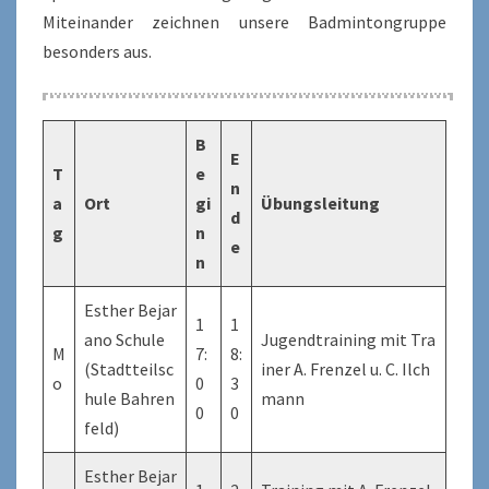
Miteinander zeichnen unsere Badmintongruppe
besonders aus.
B
E
T
e
n
a
Ort
gi
Übungsleitung
d
g
n
e
n
Esther Bejar
1
1
ano Schule
Jugendtraining mit Tra
M
7:
8:
(Stadtteilsc
iner A. Frenzel u. C. Ilch
o
0
3
hule Bahren
mann
0
0
feld)
Esther Bejar