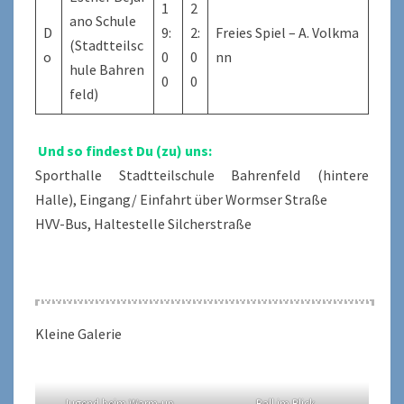
1
2
ano Schule
D
9:
2:
Freies Spiel – A. Volkma
(Stadtteilsc
o
0
0
nn
hule Bahren
0
0
feld)
Und so findest Du (zu) uns:
Sporthalle Stadtteilschule Bahrenfeld (hintere
Halle), Eingang/ Einfahrt über Wormser Straße
HVV-Bus, Haltestelle Silcherstraße
Kleine Galerie
Jugend beim Warm-up
Ball im Blick