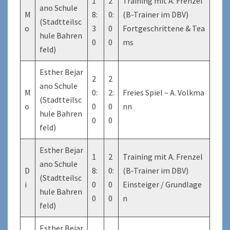
1
2
Training mit A. Frenzel
ano Schule
M
8:
0:
(B-Trainer im DBV)
(Stadtteilsc
o
3
0
Fortgeschrittene & Tea
hule Bahren
0
0
ms
feld)
Esther Bejar
2
2
ano Schule
M
0:
2:
Freies Spiel – A. Volkma
(Stadtteilsc
o
0
0
nn
hule Bahren
0
0
feld)
Esther Bejar
1
2
Training mit A. Frenzel
ano Schule
D
8:
0:
(B-Trainer im DBV)
(Stadtteilsc
i
0
0
Einsteiger / Grundlage
hule Bahren
0
0
n
feld)
Esther Bejar