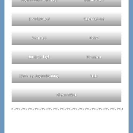
Erste Erfolge!
Guter Service
Warm up
Relax
Jump so high
Focusiert
Warm up Jugendtraining
Style
Alles im Blick